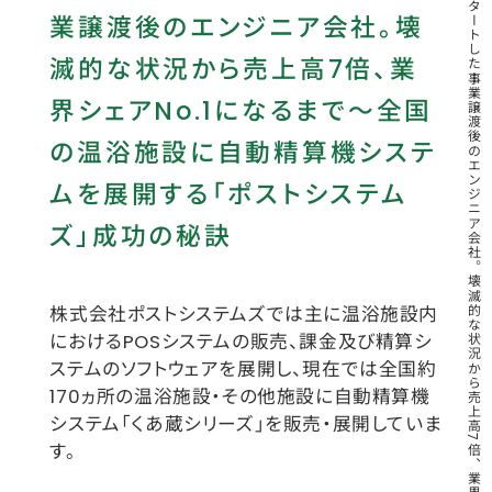
素人だらけでスタートした事業譲渡後のエンジニア会社。壊滅的な状況から売上高7倍、業界シェアNo.1になるまで
業譲渡後のエンジニア会社。壊
#女性活躍
#新卒
#転職
滅的な状況から売上高7倍、業
#リラクゼーション
#美容・健康
界シェアNo.1になるまで～全国
#ラフィネマルシェ
#KINAN Racing Team
の温浴施設に自動精算機システ
#スポーツ
#リバース東京
ムを展開する「ポストシステム
#ボディワークホールディングス
ズ」成功の秘訣
#アスリート支援
#アロマテラピー
#イベント
#エッセンシャルオイル
株式会社ポストシステムズでは主に温浴施設内
におけるPOSシステムの販売、課金及び精算シ
#キャリア形成
#ナチュラルボディ
ステムのソフトウェアを展開し、現在では全国約
#ボディワークセラピストエージェンシー
170ヵ所の温浴施設・その他施設に自動精算機
システム「くあ蔵シリーズ」を販売・展開していま
#健康管理
#新人賞
#社内イベント
す。
#のれん分け
#コラボ