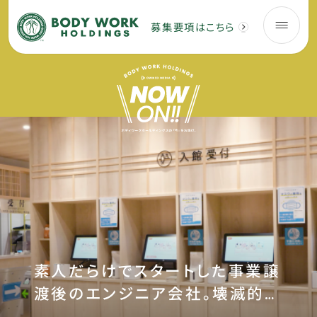
募集要項はこちら
素人だらけでスタートした事業譲
渡後のエンジニア会社。壊滅的な
状況から売上高7倍、業界シェア