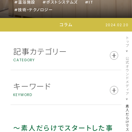
#温浴施設
#ポストシステムズ
#IT
No.1になるまで
#技術・テクノロジー
コラム
2024.02.20
トップ
記事カテゴリー
公式オウンドメディア
CATEGORY
お知らせ
コラム
キーワード
KEYWORD
イベント
#セラピスト
#ラフィネ
#インタビュー
～素人だらけでスタートした事
#人材育成
#ラフィネグループ