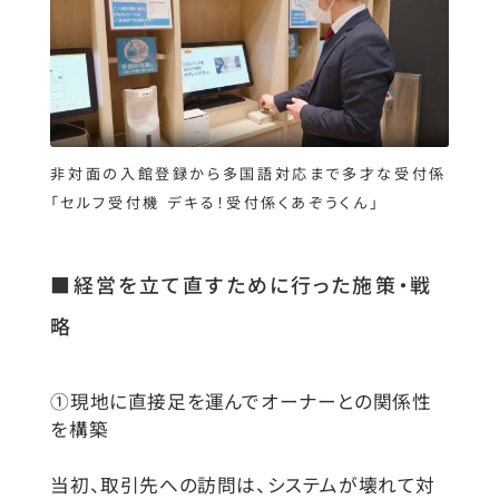
#ボディワークアカデミー
#ポストシステムズ
#リサとガスパール
#リゾート
#ワーホリ
#三段跳
#下肢静脈瘤
#代謝アップ
#冷房冷え
#地域振興
#専門講習
非対面の入館登録から多国語対応まで多才な受付係
#幕張温泉 湯楽の里 ほぐし処
#座談会
「セルフ受付機 デキる！受付係くあぞうくん」
#復帰採用
#技術・テクノロジー
■経営を立て直すために行った施策・戦
#新たな道
#日本陸上競技選手権大会
略
#温活グッズ
#温活習慣
#独立
#生涯現役
#睡眠改善
#秋バテ
①現地に直接足を運んでオーナーとの関係性
#職務満足度
#自律神経
#表彰
を構築
#運動お助けグッズ
#運動習慣
#陸上
当初、取引先への訪問は、システムが壊れて対