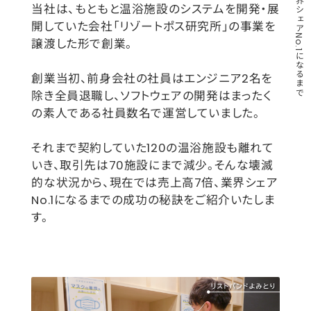
当社は、もともと温浴施設のシステムを開発・展
#スペシャルコラボ
#セラピストアスリート
開していた会社「リゾートポス研究所」の事業を
譲渡した形で創業。
#健康寿命
#入江陵介さん
#入浴
#内定式
#就活
#温浴施設
創業当初、前身会社の社員はエンジニア2名を
除き全員退職し、ソフトウェアの開発はまったく
#特別対談
#特別講演
#福利厚生
の素人である社員数名で運営していました。
#競泳
#車いすバスケットボール
それまで契約していた120の温浴施設も離れて
#1日密着
#AI
#IT
#M&A
いき、取引先は70施設にまで減少。そんな壊滅
的な状況から、現在では売上高7倍、業界シェア
#SDGs
#⼊社式
#⾛幅跳
#くらし
No.1になるまでの成功の秘訣をご紹介いたしま
#インボイス
#ウェルビーイング
す。
#サヤンサヌール
#スーパー銭湯
#デュアルキャリア
#バリ
#ファイテン株式会社
#ベースアップ