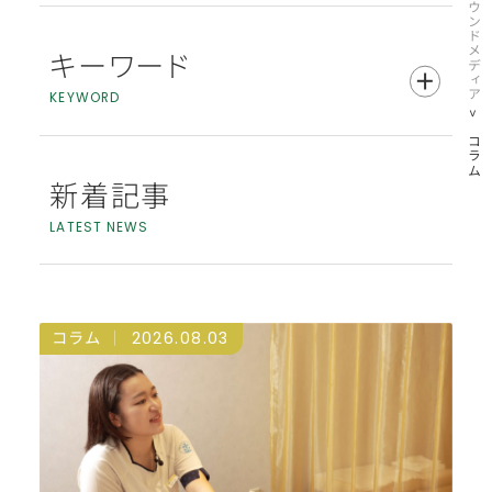
公式オウンドメディア
お知らせ
コラム
キーワード
KEYWORD
イベント
コラム
#セラピスト
#ラフィネ
#インタビュー
新着記事
#人材育成
#ラフィネグループ
LATEST NEWS
#女性活躍
#新卒
#転職
#リラクゼーション
#美容・健康
コラム
2026.08.03
#ラフィネマルシェ
#KINAN Racing Team
#スポーツ
#リバース東京
#ボディワークホールディングス
#アスリート支援
#アロマテラピー