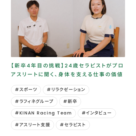
#SDGs
#⼊社式
#⾛幅跳
#くらし
#インボイス
#ウェルビーイング
#サヤンサヌール
#スーパー銭湯
#デュアルキャリア
#バリ
#ファイテン株式会社
#ベースアップ
【新卒4年目の挑戦】24歳セラピストがプロ
#ボディワークアカデミー
#ポストシステムズ
アスリートに聞く、身体を支える仕事の価値
#リサとガスパール
#リゾート
#ワーホリ
#スポーツ
#リラクゼーション
#三段跳
#下肢静脈瘤
#代謝アップ
#ラフィネグループ
#新卒
#冷房冷え
#地域振興
#専門講習
#KINAN Racing Team
#インタビュー
#幕張温泉 湯楽の里 ほぐし処
#座談会
#アスリート支援
#セラピスト
#復帰採用
#技術・テクノロジー