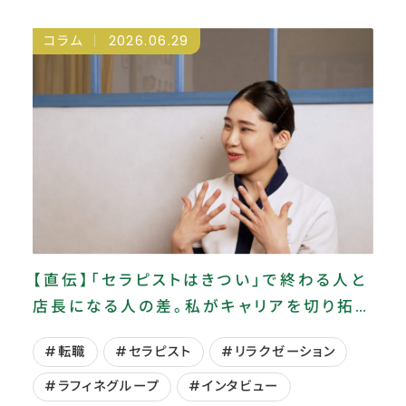
#新たな道
#日本陸上競技選手権大会
コラム
2026.06.29
#温活グッズ
#温活習慣
#独立
#生涯現役
#睡眠改善
#秋バテ
#職務満足度
#自律神経
#表彰
#運動お助けグッズ
#運動習慣
#陸上
【直伝】「セラピストはきつい」で終わる人と
店長になる人の差。私がキャリアを切り拓く
ためにやった3つのこと
#転職
#セラピスト
#リラクゼーション
#ラフィネグループ
#インタビュー