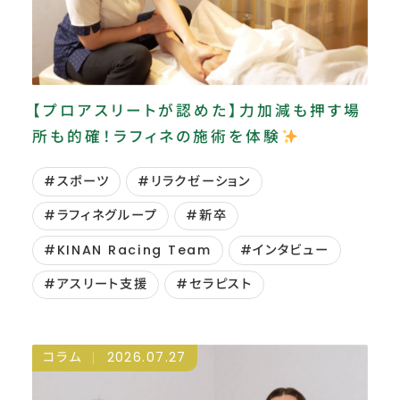
#イベント
#エッセンシャルオイル
#キャリア形成
#ナチュラルボディ
#ボディワークセラピストエージェンシー
【プロアスリートが認めた】力加減も押す場
所も的確！ラフィネの施術を体験
#健康管理
#新人賞
#社内イベント
#のれん分け
#コラボ
#スポーツ
#リラクゼーション
#スペシャルコラボ
#セラピストアスリート
#ラフィネグループ
#新卒
#健康寿命
#入江陵介さん
#入浴
#KINAN Racing Team
#インタビュー
#内定式
#就活
#温浴施設
#アスリート支援
#セラピスト
#特別対談
#特別講演
#福利厚生
#競泳
#車いすバスケットボール
コラム
2026.07.27
#1日密着
#AI
#IT
#M&A